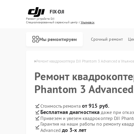
FIX-DJI
Ремонт устройств DJI
Специализированный cервисный центр г.
Ульяновск
Мы ремонтируем
Срочный ремонт
Це
ов DJI в Ульяновске
Ремонт квадрокоптера DJI Phantom 3 Advanced в Ульяно
Ремонт квадрокопте
Phantom 3 Advanced
от 915 руб.
Стоимость ремонта
Бесплатная диагностика
даже при отказ
Привезем и увезем квадрокоптер DJI Phan
Гарантия на наши работы по ремонту квад
до 3-х лет
Advanced