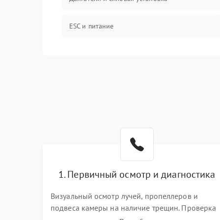
ESC и питание
Камера и подвес
Механические повреждения
Программные сбои
Связь и телеметрия
Температурные и внешние факторы
1. Первичный осмотр и диагностика
Пропеллеры
Визуальный осмотр лучей, пропеллеров и
подвеса камеры на наличие трещин. Проверка
Камеры
включения, связи с пультом ДУ и передачи